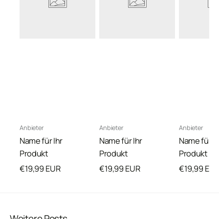
Anbieter:
Anbieter:
Anbieter:
Anbieter
Anbieter
Anbieter
Name für Ihr
Name für Ihr
Name für Ih
Produkt
Produkt
Produkt
Normaler
Normaler
Normaler
€19,99 EUR
€19,99 EUR
€19,99 EU
Preis
Preis
Preis
Weitere Posts